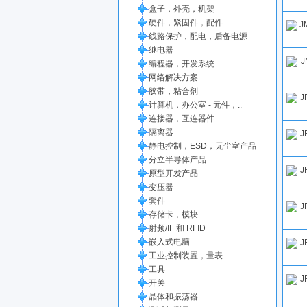
盒子，外壳，机架
硬件，紧固件，配件
线路保护，配电，后备电源
继电器
编程器，开发系统
网络解决方案
胶带，粘合剂
计算机，办公室 - 元件，..
连接器，互连器件
隔离器
静电控制，ESD，无尘室产品
分立半导体产品
原型开发产品
变压器
套件
存储卡，模块
射频/IF 和 RFID
嵌入式电脑
工业控制装置，量表
工具
开关
晶体和振荡器