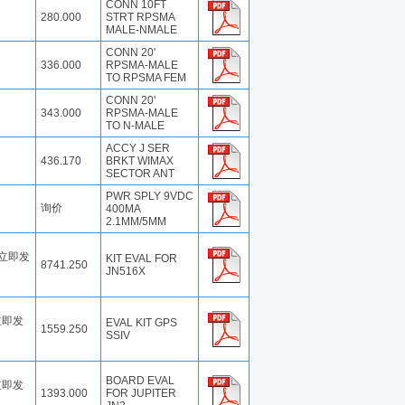
CONN 10FT
280.000
STRT RPSMA
MALE-NMALE
CONN 20'
336.000
RPSMA-MALE
TO RPSMA FEM
CONN 20'
343.000
RPSMA-MALE
TO N-MALE
ACCY J SER
436.170
BRKT WIMAX
SECTOR ANT
PWR SPLY 9VDC
询价
400MA
2.1MM/5MM
- 立即发
KIT EVAL FOR
8741.250
JN516X
 立即发
EVAL KIT GPS
1559.250
SSIV
BOARD EVAL
 立即发
1393.000
FOR JUPITER