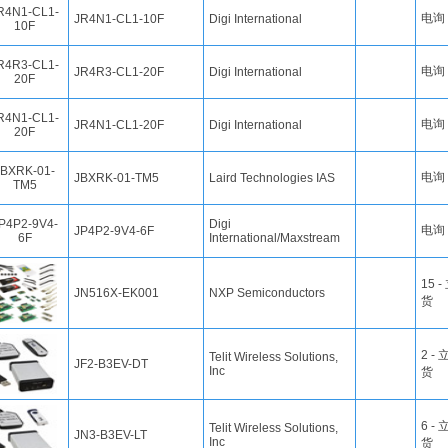
电询
JR4N1-CL1-10F
Digi International
电询
JR4R3-CL1-20F
Digi International
电询
JR4N1-CL1-20F
Digi International
电询
JBXRK-01-TM5
Laird Technologies IAS
Digi
电询
JP4P2-9V4-6F
International/Maxstream
15 
JN516X-EK001
NXP Semiconductors
货
2 -
Telit Wireless Solutions,
JF2-B3EV-DT
Inc
货
6 -
Telit Wireless Solutions,
JN3-B3EV-LT
Inc
货