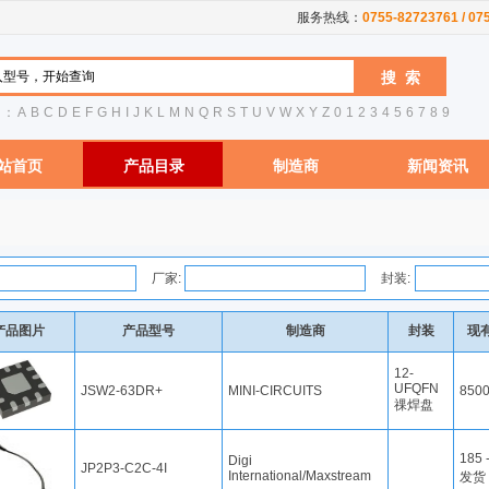
服务热线：
0755-82723761 / 0
引：
A
B
C
D
E
F
G
H
I
J
K
L
M
N
Q
R
S
T
U
V
W
X
Y
Z
0
1
2
3
4
5
6
7
8
9
站首页
产品目录
制造商
新闻资讯
厂家:
封装:
产品图片
产品型号
制造商
封装
现
12-
UFQFN
JSW2-63DR+
MINI-CIRCUITS
850
祼焊盘
185
Digi
JP2P3-C2C-4I
International/Maxstream
发货