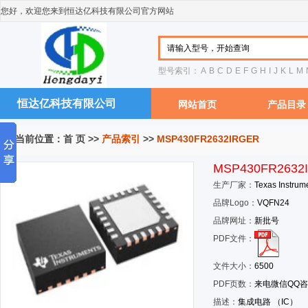
您好，欢迎您来到恒达亿科技有限公司官方网站
型号索引：
A
B
C
D
E
F
G
H
I
J
K
L
M
恒达亿科技有限公司
网站首页
产品目录
您当前位置：
首 页
>>
产品索引
>>
MSP430FR2632IRGER
MSP430FR2632
生产厂家：
Texas Instrum
品牌Logo：
VQFN24
品牌网址：
新批号
PDF文件：
文件大小：
6500
PDF页数：
来电微信QQ
描述：
集成电路 （IC）